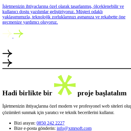
İşletmenizin ihtiyaçlarına özel olarak tasarlanmış, ölçeklenebilir ve
kullanıcı dostu yazılımlar geliştiriyoruz. Müşteri odaklı
yaklaşımımızla, teknolojik zorluklarınızı aşmanıza ve rekabette öne
geçmenize yardımcı oluyoruz.
Hadi birlikte bir
proje başlatalım
İşletmenizin ihtiyaçlarına özel modern ve profesyonel web siteleri ol
çözümleri sunmak için yaratıcı ve teknik becerilerini kullanır.
Bizi arayın:
0850 242 2227
Bize e-posta gönderin:
info@xmrsoft.com