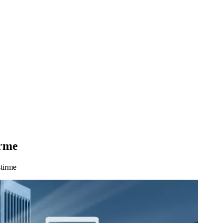
irme
tirme