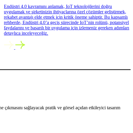
Endüstri 4.0 kavramını anlamak, IoT teknolojilerini doğru
uygulamak ve şirketinizin ihtiyaçlarına özel çözümler geliştirmek,
rekabet avantajı elde etmek için kritik öneme sahiptir. Bu kapsamlı
rehberde, Endüstri 4.0’a geçiş sürecinde IoT’nin rolünü, potansiyel
faydalarını ve başarılı bir uygulama için izlemeniz gereken adımları
detaylıca inceleyeceğiz.
 çıkmasını sağlayacak pratik ve görsel açıdan etkileyici tasarım