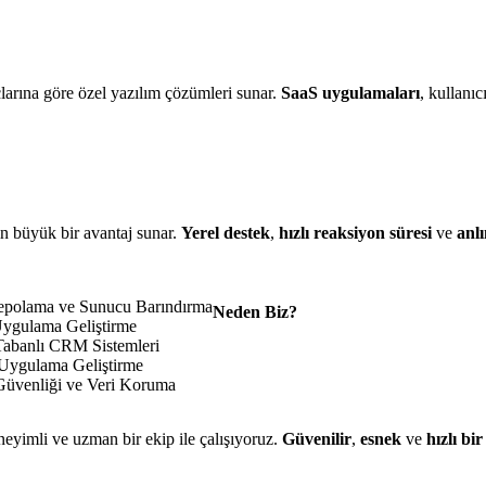
çlarına göre özel yazılım çözümleri sunar.
SaaS uygulamaları
, kullanıc
in büyük bir avantaj sunar.
Yerel destek
,
hızlı reaksiyon süresi
ve
anlı
epolama ve Sunucu Barındırma
Neden Biz?
ygulama Geliştirme
Tabanlı CRM Sistemleri
Uygulama Geliştirme
Güvenliği ve Veri Koruma
eyimli ve uzman bir ekip ile çalışıyoruz.
Güvenilir
,
esnek
ve
hızlı bi