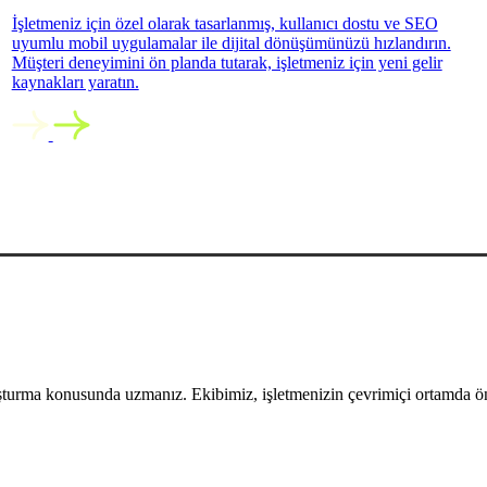
İşletmeniz için özel olarak tasarlanmış, kullanıcı dostu ve SEO
uyumlu mobil uygulamalar ile dijital dönüşümünüzü hızlandırın.
Müşteri deneyimini ön planda tutarak, işletmeniz için yeni gelir
kaynakları yaratın.
uşturma konusunda uzmanız. Ekibimiz, işletmenizin çevrimiçi ortamda öne