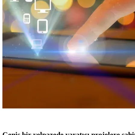
Geniş bir yelpazede yaratıcı projelere
sah