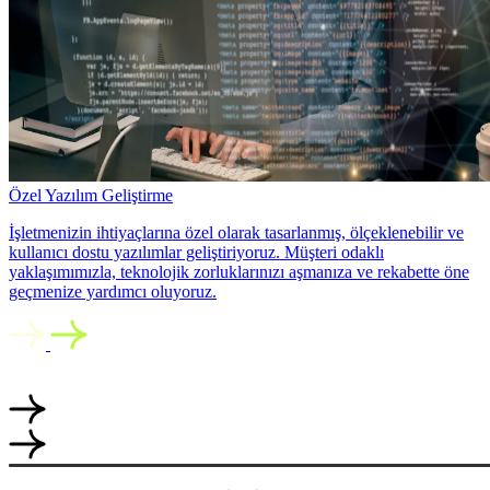
Özel Yazılım Geliştirme
İşletmenizin ihtiyaçlarına özel olarak tasarlanmış, ölçeklenebilir ve
kullanıcı dostu yazılımlar geliştiriyoruz. Müşteri odaklı
yaklaşımımızla, teknolojik zorluklarınızı aşmanıza ve rekabette öne
geçmenize yardımcı oluyoruz.