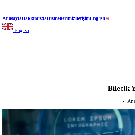
Anasayfa
Hakkımızda
Hizmetlerimiz
İletişim
English
English
Bilecik 
Ana