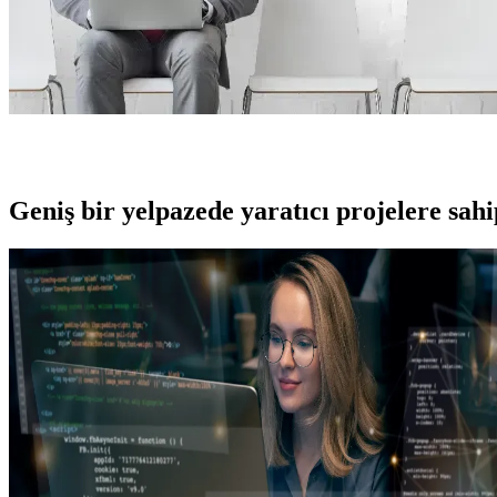
Geniş bir yelpazede yaratıcı projelere
sah