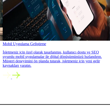
Mobil Uygulama Geliştirme
İşletmeniz için özel olarak tasarlanmış, kullanıcı dostu ve SEO
uyumlu mobil uygulamalar ile dijital dönüşümünüzü hızlandırın.
Müşteri deneyimini ön planda tutarak, işletmeniz için yeni gelir
kaynakları yaratın.