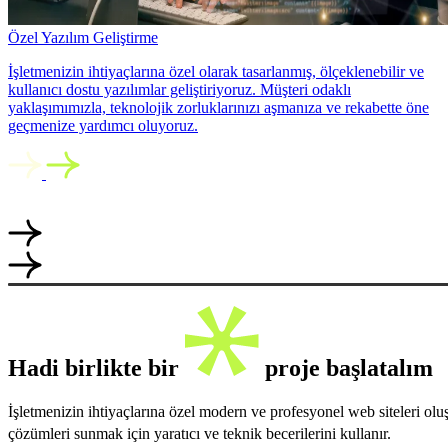
Özel Yazılım Geliştirme
İşletmenizin ihtiyaçlarına özel olarak tasarlanmış, ölçeklenebilir ve
kullanıcı dostu yazılımlar geliştiriyoruz. Müşteri odaklı
yaklaşımımızla, teknolojik zorluklarınızı aşmanıza ve rekabette öne
geçmenize yardımcı oluyoruz.
Hadi birlikte bir
proje başlatalım
İşletmenizin ihtiyaçlarına özel modern ve profesyonel web siteleri ol
çözümleri sunmak için yaratıcı ve teknik becerilerini kullanır.