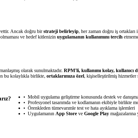
ettir. Ancak doğru bir
strateji belirleyip
, her zaman doğru iş ortakları i
olmaması ve hedef kitlenizin
uygulamanın kullanımını tercih
etmeme 
zmanlaşmış olarak sunulmaktadır.
RPM'li, kullanımı kolay, kullanıcı d
n bu kolaylıkla birlikte,
ortaklarımıza özel
, kişiselleştirilmiş hizmetl
Mobil uygulama geliştirme konusunda destek ve danışma
arız?
Profesyonel tasarımda ve kodlamanın ekibiyle birlikte m
Örenkleden tümevarımle test ve hata ayıklama işlemleri
Uygulamanın
App Store
ve
Google Play
mağazalarına 