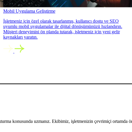
Mobil Uygulama Geliştirme
İşletmeniz için özel olarak tasarlanmış, kullanıcı dostu ve SEO
uyumlu mobil uygulamalar ile dijital dönüşümünüzü hızlandırın.
Müşteri deneyimini ön planda tutarak, işletmeniz için yeni gelir
kaynakları yaratın.
uşturma konusunda uzmanız. Ekibimiz, işletmenizin çevrimiçi ortamda öne