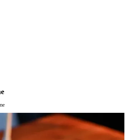
me
rme