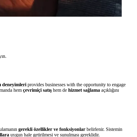
yın.
cı deneyimleri
provides businesses with the opportunity to engage
ı zamanda hem
çevrimiçi satış
hem de
hizmet sağlama
açıklığını
ulamanın
gerekli özellikler ve fonksiyonlar
belirlenir. Sistemin
llara
uygun hale getirilmesi ve sunulması gereklidir.