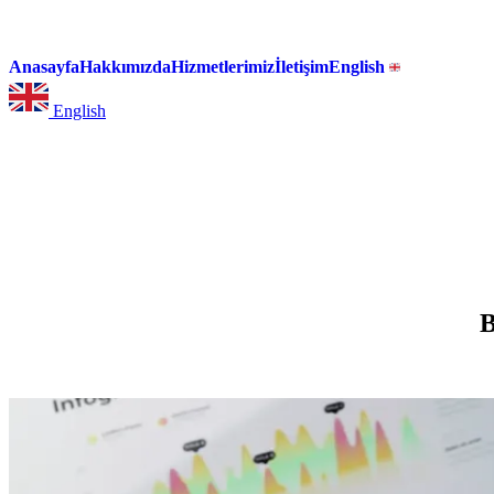
Anasayfa
Hakkımızda
Hizmetlerimiz
İletişim
English
English
B