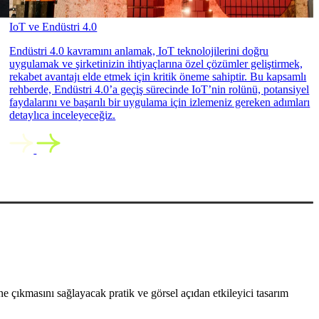
IoT ve Endüstri 4.0
Endüstri 4.0 kavramını anlamak, IoT teknolojilerini doğru
uygulamak ve şirketinizin ihtiyaçlarına özel çözümler geliştirmek,
rekabet avantajı elde etmek için kritik öneme sahiptir. Bu kapsamlı
rehberde, Endüstri 4.0’a geçiş sürecinde IoT’nin rolünü, potansiyel
faydalarını ve başarılı bir uygulama için izlemeniz gereken adımları
detaylıca inceleyeceğiz.
 çıkmasını sağlayacak pratik ve görsel açıdan etkileyici tasarım