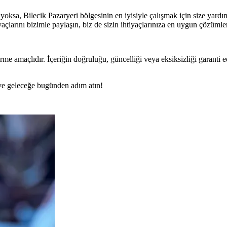
a, Bilecik Pazaryeri bölgesinin en iyisiyle çalışmak için size yardımcı 
açlarını bizimle paylaşın, biz de sizin ihtiyaçlarınıza en uygun çözüml
rme amaçlıdır. İçeriğin doğruluğu, güncelliği veya eksiksizliği garanti 
n ve geleceğe bugünden adım atın!