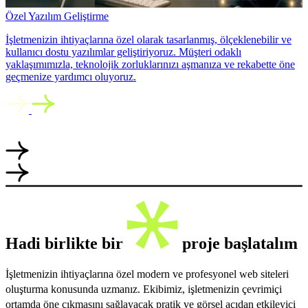
Özel Yazılım Geliştirme
İşletmenizin ihtiyaçlarına özel olarak tasarlanmış, ölçeklenebilir ve
kullanıcı dostu yazılımlar geliştiriyoruz. Müşteri odaklı
yaklaşımımızla, teknolojik zorluklarınızı aşmanıza ve rekabette öne
geçmenize yardımcı oluyoruz.
Hadi birlikte bir
proje başlatalım
İşletmenizin ihtiyaçlarına özel modern ve profesyonel web siteleri
oluşturma konusunda uzmanız. Ekibimiz, işletmenizin çevrimiçi
ortamda öne çıkmasını sağlayacak pratik ve görsel açıdan etkileyici