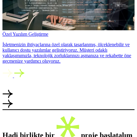
Özel Yazılım Geliştirme
İşletmenizin ihtiyaçlarına özel olarak tasarlanmış, ölçeklenebilir ve
kullanıcı dostu yazılımlar geliştiriyoruz. Müşteri odaklı
yaklaşımımızla, teknolojik zorluklarınızı aşmanıza ve rekabette öne
geçmenize yardımcı oluyoruz.
Hadi birlikte bir
proje başlatalım