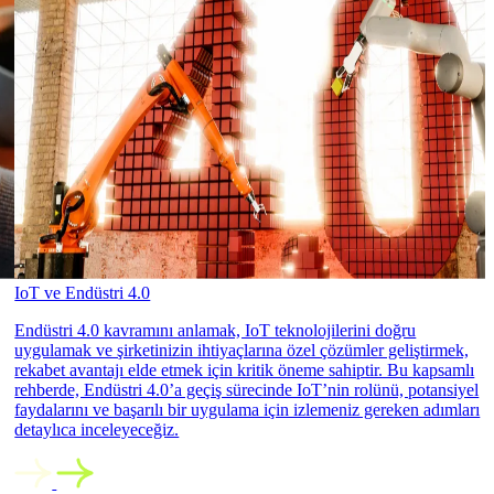
IoT ve Endüstri 4.0
Endüstri 4.0 kavramını anlamak, IoT teknolojilerini doğru
uygulamak ve şirketinizin ihtiyaçlarına özel çözümler geliştirmek,
rekabet avantajı elde etmek için kritik öneme sahiptir. Bu kapsamlı
rehberde, Endüstri 4.0’a geçiş sürecinde IoT’nin rolünü, potansiyel
faydalarını ve başarılı bir uygulama için izlemeniz gereken adımları
detaylıca inceleyeceğiz.