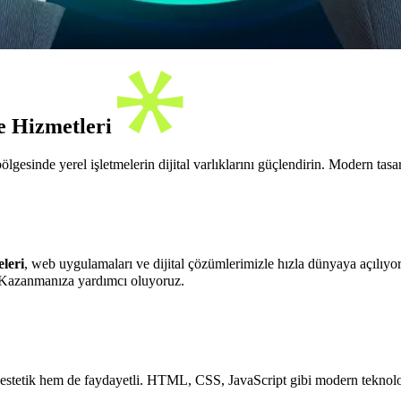
e Hizmetleri
lgesinde yerel işletmelerin dijital varlıklarını güçlendirin. Modern tasa
eleri
, web uygulamaları ve dijital çözümlerimizle hızla dünyaya açılıyo
özümler sunarak, dijital dünyada رقابتی avantaj Kazanmanıza yardımcı oluyoruz.
stetik hem de faydayetli. HTML, CSS, JavaScript gibi modern teknolojile