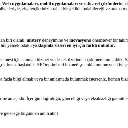
ak
Web uygulamaları
, mobil uygulamaları
ve
e-ticaret çözümler
imizl
yetleriyle, ziyaretçilerinizin rahat bir şekilde bulabileceği ve arama mot
an biri olarak,
mistery
deneyimine ve
inovasyon
u önemsever bir takım
 bir
yemek odaklı
yaklaşımla sizleri en iyi için farklı ünlüdür.
 işletmesi için sunulan hizmet ve destek üzerinden çok memnun kaldık. Satı
 çok hırsız başlatıdık. SEOoptimizeri hizmeti şu anki konumuza etkiyi çok
ha fazla bilgi almak veya bir anlaşmada bulunmak isterseniz, hemen bi
rme amaçlıdır. İçeriğin doğruluğu, güncelliği veya eksiksizliği garanti 
n ve geleceğe bugünden adım atın!