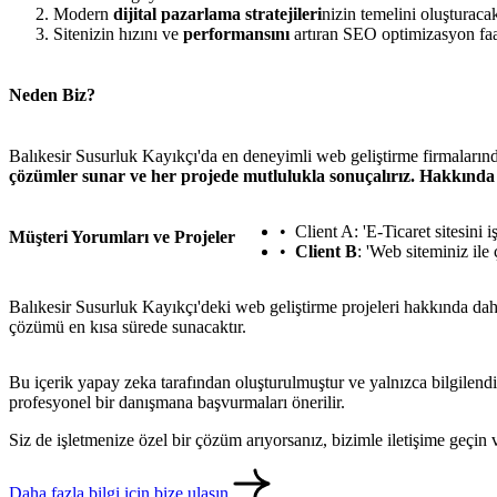
Modern
dijital pazarlama stratejileri
nizin temelini oluşturac
Sitenizin hızını ve
performansını
artıran SEO optimizasyon faali
Neden Biz?
Balıkesir Susurluk Kayıkçı'da en deneyimli web geliştirme firmalarınd
çözümler sunar ve her projede mutlulukla sonuçalırız. Hakkında
Client A
: 'E-Ticaret sitesini
Müşteri Yorumları ve Projeler
Client B
: 'Web siteminiz ile
Balıkesir Susurluk Kayıkçı'deki web geliştirme projeleri hakkında da
çözümü en kısa sürede sunacaktır.
Bu içerik yapay zeka tarafından oluşturulmuştur ve yalnızca bilgilendi
profesyonel bir danışmana başvurmaları önerilir.
Siz de işletmenize özel bir çözüm arıyorsanız, bizimle iletişime geçi
Daha fazla bilgi için bize ulaşın