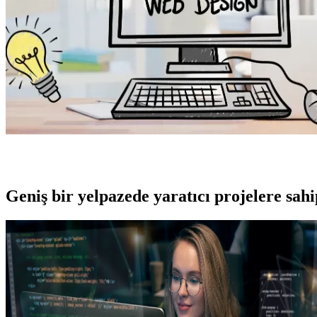
Geniş bir yelpazede yaratıcı projelere
sah