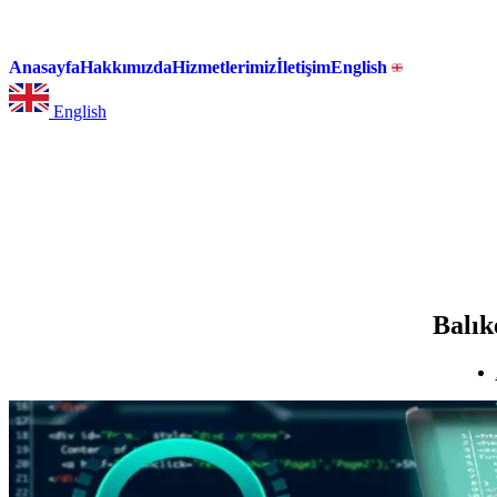
Anasayfa
Hakkımızda
Hizmetlerimiz
İletişim
English
English
Balık