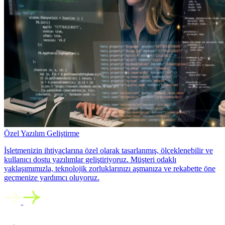
Özel Yazılım Geliştirme
İşletmenizin ihtiyaçlarına özel olarak tasarlanmış, ölçeklenebilir ve
kullanıcı dostu yazılımlar geliştiriyoruz. Müşteri odaklı
yaklaşımımızla, teknolojik zorluklarınızı aşmanıza ve rekabette öne
geçmenize yardımcı oluyoruz.