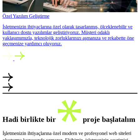
Özel Yazılım Geliştirme
İşletmenizin ihtiyaçlarına özel olarak tasarlanmış, ölçeklenebilir ve
kullanıcı dostu yazılımlar geliştiriyoruz. Müşteri odaklı
yaklaşımımızla, teknolojik zorluklarınızı aşmanıza ve rekabette öne
geçmenize yardımcı oluyoruz.
Hadi birlikte bir
proje başlatalım
İşletmenizin ihtiyaçlarına özel modern ve profesyonel web siteleri