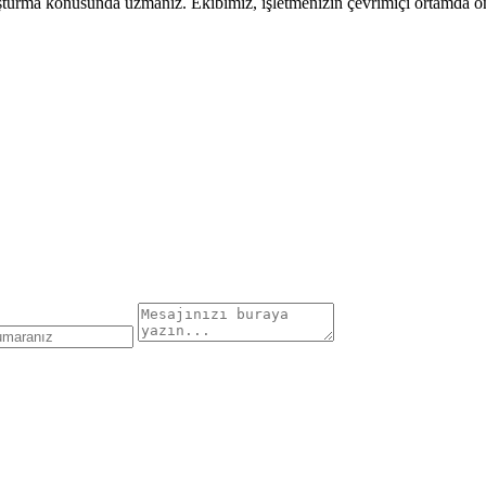
uşturma konusunda uzmanız. Ekibimiz, işletmenizin çevrimiçi ortamda öne