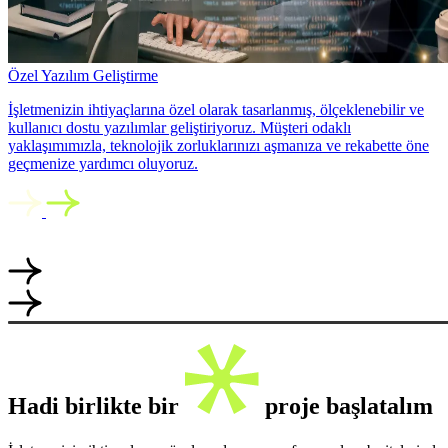
Özel Yazılım Geliştirme
İşletmenizin ihtiyaçlarına özel olarak tasarlanmış, ölçeklenebilir ve
kullanıcı dostu yazılımlar geliştiriyoruz. Müşteri odaklı
yaklaşımımızla, teknolojik zorluklarınızı aşmanıza ve rekabette öne
geçmenize yardımcı oluyoruz.
Hadi birlikte bir
proje başlatalım