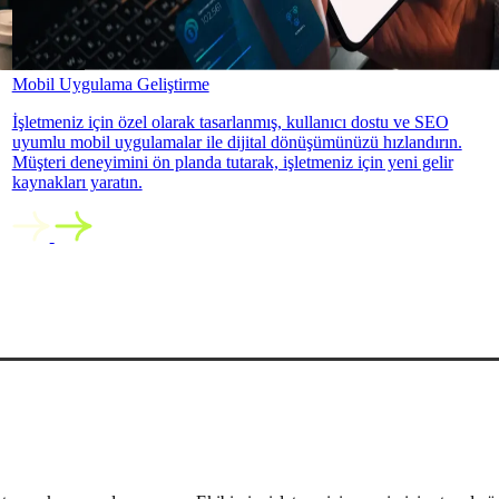
Mobil Uygulama Geliştirme
İşletmeniz için özel olarak tasarlanmış, kullanıcı dostu ve SEO
uyumlu mobil uygulamalar ile dijital dönüşümünüzü hızlandırın.
Müşteri deneyimini ön planda tutarak, işletmeniz için yeni gelir
kaynakları yaratın.