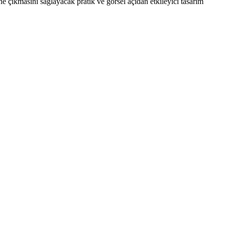
 çıkmasını sağlayacak pratik ve görsel açıdan etkileyici tasarım