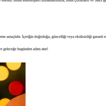
e edelim. Bulut teknolojileri uzmanlarımızla, bulut çözümleri ve SaaS gel
rme amaçlıdır. İçeriğin doğruluğu, güncelliği veya eksiksizliği garanti 
n ve geleceğe bugünden adım atın!