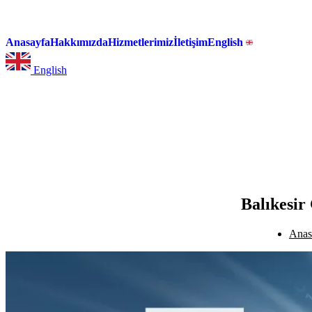
Anasayfa
Hakkımızda
Hizmetlerimiz
İletişim
English
English
Balıkesir
Anas