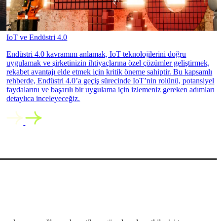
IoT ve Endüstri 4.0
Endüstri 4.0 kavramını anlamak, IoT teknolojilerini doğru
uygulamak ve şirketinizin ihtiyaçlarına özel çözümler geliştirmek,
rekabet avantajı elde etmek için kritik öneme sahiptir. Bu kapsamlı
rehberde, Endüstri 4.0’a geçiş sürecinde IoT’nin rolünü, potansiyel
faydalarını ve başarılı bir uygulama için izlemeniz gereken adımları
detaylıca inceleyeceğiz.