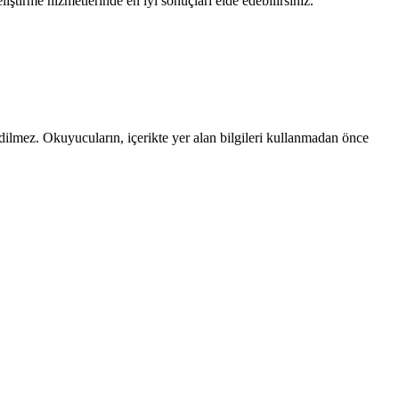
iştirme hizmetlerinde en iyi sonuçları elde edebilirsiniz.
edilmez. Okuyucuların, içerikte yer alan bilgileri kullanmadan önce