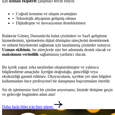
için
uzman ekiplerle
çalışmayı tercih ediyor.
Coğrafi konumu ve ulaşım avantajları
Teknolojik altyapının gelişmiş olması
Dijitalleşme ve inovasyonun desteklenmesi
Balıkesir Gömeç Dursunlu'da bulut çözümleri ve SaaS geliştirme
hizmetlerimiz, işletmelerin dijital dönüşüm süreçlerini desteklemek
ve onların büyümesini sağlamak için tasarlanmış çözümler sunuyor.
Uzman ekibimiz
, bu süreçlerde size her adımında destek olacak ve
maksimum verimlilik
sağlamınıza yardımcı olacak.
Bu içerik yapay zeka tarafından oluşturulmuştur ve yalnızca
bilgilendirme amaçlıdır. İçeriğin doğruluğu, güncelliği veya
eksiksizliği garanti edilmez. Okuyucuların, içerikte yer alan bilgileri
kullanmadan önce profesyonel bir danışmana başvurmaları önerilir.
metlerimiz
İletişim
English
Siz de işletmenize özel bir çözüm arıyorsanız, bizimle iletişime geçin
ve geleceğe bugünden adım atın!
Daha fazla bilgi için bize ulaşın