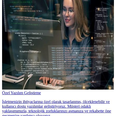
Özel Yazılım Geliştirme
İşletmenizin ihtiyaçlarına özel olarak tasarlanmış, ölçeklenebilir ve
kullanıcı dostu yazılımlar geliştiriyoruz. Müşteri odaklı
yaklaşımımızla, teknolojik zorluklarınızı aşmanıza ve rekabette öne
geçmenize yardımcı oluyoruz.