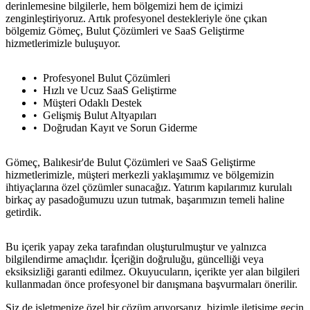
derinlemesine bilgilerle, hem bölgemizi hem de içimizi
zenginleştiriyoruz. Artık profesyonel destekleriyle öne çıkan
bölgemiz Gömeç, Bulut Çözümleri ve SaaS Geliştirme
hizmetlerimizle buluşuyor.
Profesyonel Bulut Çözümleri
Hızlı ve Ucuz SaaS Geliştirme
Müşteri Odaklı Destek
Gelişmiş Bulut Altyapıları
Doğrudan Kayıt ve Sorun Giderme
Gömeç, Balıkesir'de Bulut Çözümleri ve SaaS Geliştirme
hizmetlerimizle, müşteri merkezli yaklaşımımız ve bölgemizin
ihtiyaçlarına özel çözümler sunacağız. Yatırım kapılarımız kurulalı
birkaç ay pasadoğumuzu uzun tutmak, başarımızın temeli haline
getirdik.
Bu içerik yapay zeka tarafından oluşturulmuştur ve yalnızca
bilgilendirme amaçlıdır. İçeriğin doğruluğu, güncelliği veya
eksiksizliği garanti edilmez. Okuyucuların, içerikte yer alan bilgileri
kullanmadan önce profesyonel bir danışmana başvurmaları önerilir.
Siz de işletmenize özel bir çözüm arıyorsanız, bizimle iletişime geçin