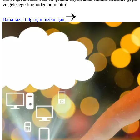
ve geleceğe bugünden adım atın!
Daha fazla bilgi için bize ulaşın
metlerimiz
İletişim
English