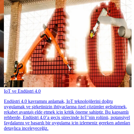
IoT ve Endüstri 4.0
Endüstri 4.0 kavramını anlamak, IoT teknolojilerini doğru
uygulamak ve şirketinizin ihtiyaçlarına özel çözümler geliştirmek,
rekabet avantajı elde etmek için kritik öneme sahiptir. Bu kapsamlı
rehberde, Endüstri 4.0’a geçiş sürecinde IoT’nin rolünü, potansiyel
faydalarını ve başarılı bir uygulama için izlemeniz gereken adımları
detaylıca inceleyeceğiz.