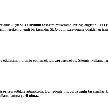
er almak için
SEO uyumlu tasarım
mükemmel bir başlangıçtır.
SEO (
 için gereken önemli bir kısımdır.
SEO
optimizasyonuna odaklanan tasarı
ve etkileşimini olumlu etkilemek için
zorunsuzdur
. Sitemiz, kullanıcıl
ği
örneği
gittikçe artmaktadır. Bu nedenle,
mobil uyumlu tasarımlar
k
llanıcılartına
yerli olmaz
.