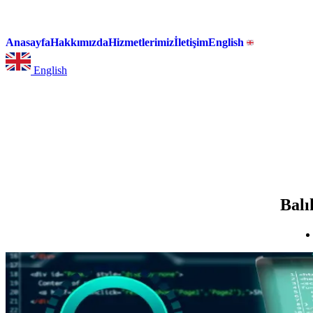
Anasayfa
Hakkımızda
Hizmetlerimiz
İletişim
English
English
Balı