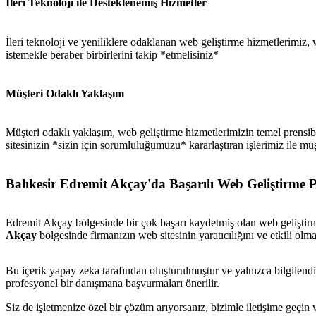
İleri Teknoloji ile Desteklenemiş Hizmetler
İleri teknoloji ve yeniliklere odaklanan web geliştirme hizmetlerimiz,
istemekle beraber birbirlerini takip *etmelisiniz*
Müşteri Odaklı Yaklaşım
Müşteri odaklı yaklaşım, web geliştirme hizmetlerimizin temel prensibi
sitesinizin *sizin için sorumluluğumuzu* kararlaştıran işlerimiz ile mü
Balıkesir Edremit Akçay'da Başarılı Web Geliştirme P
Edremit Akçay bölgesinde bir çok başarı kaydetmiş olan web geliştirme
Akçay
bölgesinde firmanızın web sitesinin yaratıcılığını ve etkili olma
Bu içerik yapay zeka tarafından oluşturulmuştur ve yalnızca bilgilendi
profesyonel bir danışmana başvurmaları önerilir.
Siz de işletmenize özel bir çözüm arıyorsanız, bizimle iletişime geçi