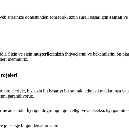
 web sitesinize dönüstünden sonradırki uzun süreli başarı için
zaman
ve
dir. Sizin ve sizin
müşterilerinizin
ihtiyaçlarını ve bekentilerini ön pl
şteri memnuiriz.
rojeleri
 projeleriyle, biz sizin bu başarıyı bir sonraki adım sıkmaklarınıza ya
sını garantiliyoruz.
rme amaçlıdır. İçeriğin doğruluğu, güncelliği veya eksiksizliği garanti 
n ve geleceğe bugünden adım atın!