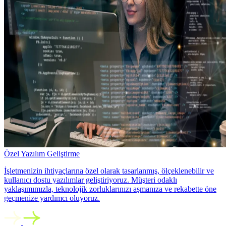
Özel Yazılım Geliştirme
İşletmenizin ihtiyaçlarına özel olarak tasarlanmış, ölçeklenebilir ve
kullanıcı dostu yazılımlar geliştiriyoruz. Müşteri odaklı
yaklaşımımızla, teknolojik zorluklarınızı aşmanıza ve rekabette öne
geçmenize yardımcı oluyoruz.