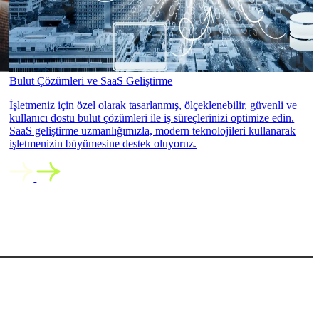
Bulut Çözümleri ve SaaS Geliştirme
İşletmeniz için özel olarak tasarlanmış, ölçeklenebilir, güvenli ve
kullanıcı dostu bulut çözümleri ile iş süreçlerinizi optimize edin.
SaaS geliştirme uzmanlığımızla, modern teknolojileri kullanarak
işletmenizin büyümesine destek oluyoruz.