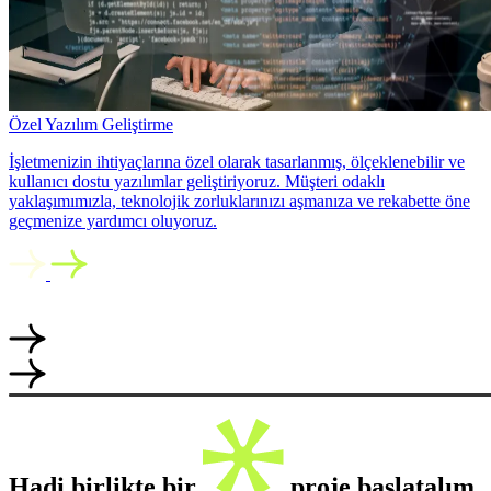
Özel Yazılım Geliştirme
İşletmenizin ihtiyaçlarına özel olarak tasarlanmış, ölçeklenebilir ve
kullanıcı dostu yazılımlar geliştiriyoruz. Müşteri odaklı
yaklaşımımızla, teknolojik zorluklarınızı aşmanıza ve rekabette öne
geçmenize yardımcı oluyoruz.
Hadi birlikte bir
proje başlatalım