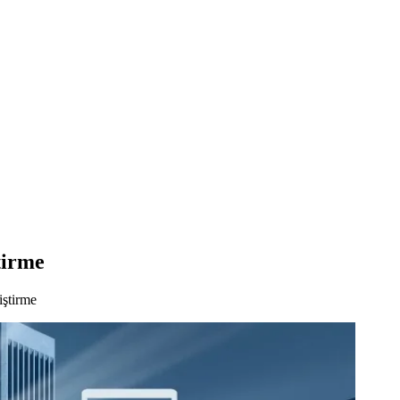
tirme
ştirme