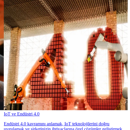
IoT ve Endüstri 4.0
Endüstri 4.0 kavramını anlamak, IoT teknolojilerini doğru
uygulamak ve şirketinizin ihtiyaçlarına özel çözümler geliştirmek,