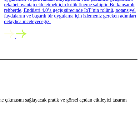
rekabet avantajı elde etmek için kritik öneme sahiptir. Bu kapsamlı
rehberde, Endüstri 4.0’a geçiş sürecinde IoT’nin rolünü, potansiyel
faydalarını ve başarılı bir uygulama için izlemeniz gereken adımları
detaylıca inceleyeceğiz.
 çıkmasını sağlayacak pratik ve görsel açıdan etkileyici tasarım