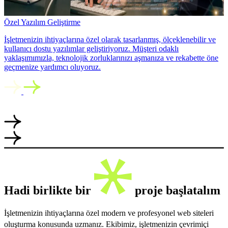
Özel Yazılım Geliştirme
İşletmenizin ihtiyaçlarına özel olarak tasarlanmış, ölçeklenebilir ve
kullanıcı dostu yazılımlar geliştiriyoruz. Müşteri odaklı
yaklaşımımızla, teknolojik zorluklarınızı aşmanıza ve rekabette öne
geçmenize yardımcı oluyoruz.
Hadi birlikte bir
proje başlatalım
İşletmenizin ihtiyaçlarına özel modern ve profesyonel web siteleri
oluşturma konusunda uzmanız. Ekibimiz, işletmenizin çevrimiçi