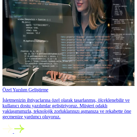
Özel Yazılım Geliştirme
İşletmenizin ihtiyaçlarına özel olarak tasarlanmış, ölçeklenebilir ve
kullanıcı dostu yazılımlar geliştiriyoruz. Müşteri odaklı
yaklaşımımızla, teknolojik zorluklarınızı aşmanıza ve rekabette öne
geçmenize yardımcı oluyoruz.