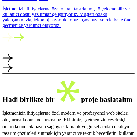
İşletmenizin ihtiyaçlarına özel olarak tasarlanmış, ölçeklenebilir ve
kullanıcı dostu yazılımlar geliştiriyoruz. Müşteri odaklı
yaklaşımımızla, teknolojik zorluklarınızı aşmanıza ve rekabette öne
geçmenize yardımcı oluyoruz.
Hadi birlikte bir
proje başlatalım
İşletmenizin ihtiyaçlarına özel modern ve profesyonel web siteleri
oluşturma konusunda uzmanız. Ekibimiz, işletmenizin çevrimiçi
ortamda öne çıkmasını sağlayacak pratik ve görsel açıdan etkileyici
tasarım çözümleri sunmak için yaratıcı ve teknik becerilerini kullanır.