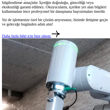
bilgilendirme amaçlıdır. İçeriğin doğruluğu, güncelliği veya
eksiksizliği garanti edilmez. Okuyucuların, içerikte yer alan bilgileri
kullanmadan önce profesyonel bir danışmana başvurmaları önerilir.
Siz de işletmenize özel bir çözüm arıyorsanız, bizimle iletişime geçin
ve geleceğe bugünden adım atın!
Daha fazla bilgi için bize ulaşın
metlerimiz
İletişim
English