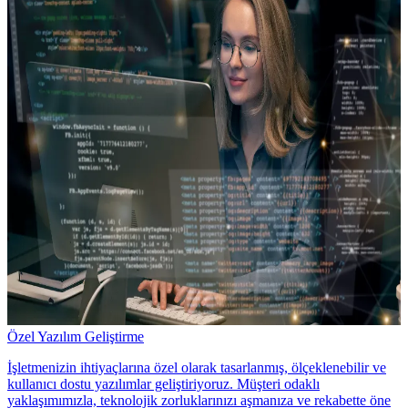
Özel Yazılım Geliştirme
İşletmenizin ihtiyaçlarına özel olarak tasarlanmış, ölçeklenebilir ve
kullanıcı dostu yazılımlar geliştiriyoruz. Müşteri odaklı
yaklaşımımızla, teknolojik zorluklarınızı aşmanıza ve rekabette öne