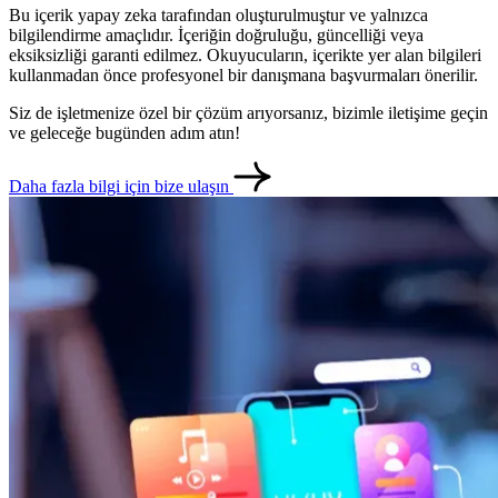
Bu içerik yapay zeka tarafından oluşturulmuştur ve yalnızca
bilgilendirme amaçlıdır. İçeriğin doğruluğu, güncelliği veya
eksiksizliği garanti edilmez. Okuyucuların, içerikte yer alan bilgileri
kullanmadan önce profesyonel bir danışmana başvurmaları önerilir.
Siz de işletmenize özel bir çözüm arıyorsanız, bizimle iletişime geçin
ve geleceğe bugünden adım atın!
Daha fazla bilgi için bize ulaşın
metlerimiz
İletişim
English