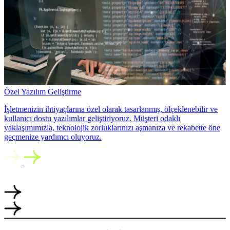
Özel Yazılım Geliştirme
İşletmenizin ihtiyaçlarına özel olarak tasarlanmış, ölçeklenebilir ve
kullanıcı dostu yazılımlar geliştiriyoruz. Müşteri odaklı
yaklaşımımızla, teknolojik zorluklarınızı aşmanıza ve rekabette öne
geçmenize yardımcı oluyoruz.