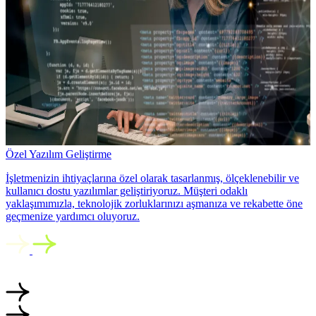
Özel Yazılım Geliştirme
İşletmenizin ihtiyaçlarına özel olarak tasarlanmış, ölçeklenebilir ve
kullanıcı dostu yazılımlar geliştiriyoruz. Müşteri odaklı
yaklaşımımızla, teknolojik zorluklarınızı aşmanıza ve rekabette öne
geçmenize yardımcı oluyoruz.