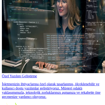
Özel Yazılım Geliştirme
İşletmenizin ihtiyaçlarına özel olarak tasarlanmış, ölçeklenebilir ve
kullanıcı dostu yazılımlar geliştiriyoruz. Müşteri odaklı
yaklaşımımızla, teknolojik zorluklarınızı aşmanıza ve rekabette öne
geçmenize yardımcı oluyoruz.