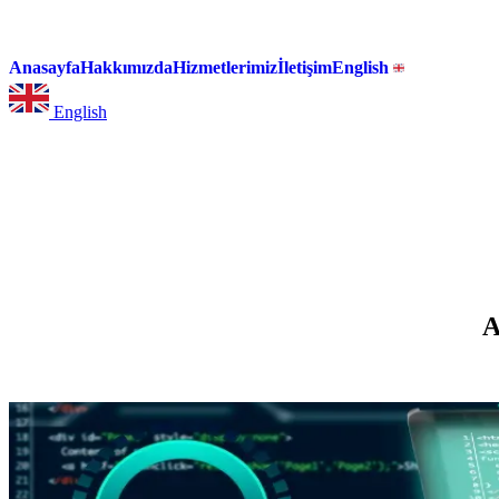
Anasayfa
Hakkımızda
Hizmetlerimiz
İletişim
English
English
A