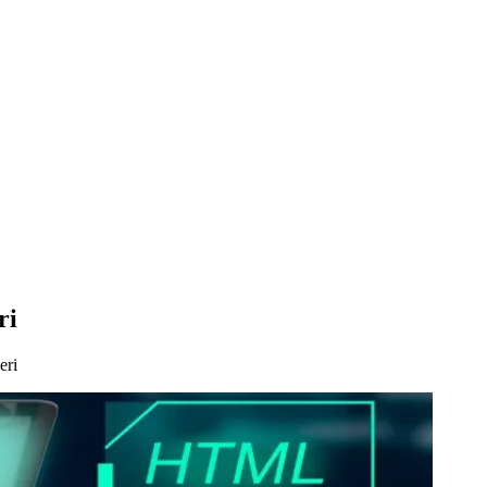
ri
eri