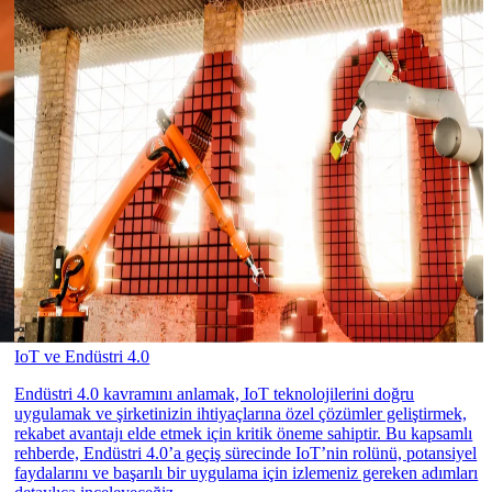
IoT ve Endüstri 4.0
Endüstri 4.0 kavramını anlamak, IoT teknolojilerini doğru
uygulamak ve şirketinizin ihtiyaçlarına özel çözümler geliştirmek,
rekabet avantajı elde etmek için kritik öneme sahiptir. Bu kapsamlı
rehberde, Endüstri 4.0’a geçiş sürecinde IoT’nin rolünü, potansiyel
faydalarını ve başarılı bir uygulama için izlemeniz gereken adımları