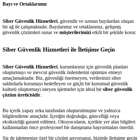
Bayı ve Ortaklarımız
Siber Güvenlik Hizmetleri
, güvenilir ve uzman bayılardan oluşan
bir ağ ile çalışmaktadır. Bayılarımız ve ortaklarımız, gelişmiş
güvenlik çözümleri sunar ve
müşterilerimizi
etkili bir şekilde korur.
Siber Güvenlik Hizmetleri ile İletişime Geçin
Siber Güvenlik Hizmetleri
, kurumlarınız için güvenlik planları
oluşturmayı ve mevcut güvenlik önlemlerini optimize etmeyi
amaçlamaktadır. Biz, güvenliği önemseyen, verilerinizi siber
saldırılarla korumayı hedefleyen ve güçlü bir kurumsal güvenlik
kulturü oluşturmayı isteyen işletmeler için ideal bir
siber güvenlik
çözüm üreticisidir
.
Bu içerik yapay zeka tarafından oluşturulmuştur ve yalnızca
metlerimiz
İletişim
English
bilgilendirme amaçlıdır. İçeriğin doğruluğu, güncelliği veya
eksiksizliği garanti edilmez. Okuyucuların, içerikte yer alan bilgileri
kullanmadan önce profesyonel bir danışmana başvurmaları önerilir.
Siz de işletmenize özel bir çözüm arıyorsanız, bizimle iletişime geçin