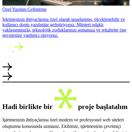
Özel Yazılım Geliştirme
İşletmenizin ihtiyaçlarına özel olarak tasarlanmış, ölçeklenebilir ve
kullanıcı dostu yazılımlar geliştiriyoruz. Müşteri odaklı
yaklaşımımızla, teknolojik zorluklarınızı aşmanıza ve rekabette öne
geçmenize yardımcı oluyoruz.
Hadi birlikte bir
proje başlatalım
İşletmenizin ihtiyaçlarına özel modern ve profesyonel web siteleri
oluşturma konusunda uzmanız. Ekibimiz, işletmenizin çevrimiçi