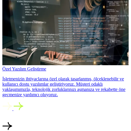
Özel Yazılım Geliştirme
İşletmenizin ihtiyaçlarına özel olarak tasarlanmış, ölçeklenebilir ve
kullanıcı dostu yazılımlar geliştiriyoruz. Müşteri odaklı
yaklaşımımızla, teknolojik zorluklarınızı aşmanıza ve rekabette öne
geçmenize yardımcı oluyoruz.