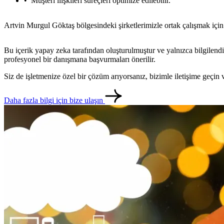
Müşteri ilişkileri süreçleri optimize edilebilir.
Artvin Murgul Göktaş bölgesindeki şirketlerimizle ortak çalışmak için biz
Bu içerik yapay zeka tarafından oluşturulmuştur ve yalnızca bilgilendi
profesyonel bir danışmana başvurmaları önerilir.
Siz de işletmenize özel bir çözüm arıyorsanız, bizimle iletişime geçi
Daha fazla bilgi için bize ulaşın