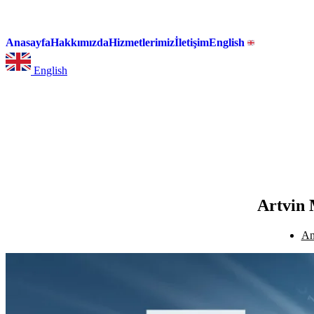
Anasayfa
Hakkımızda
Hizmetlerimiz
İletişim
English
English
Artvin 
An