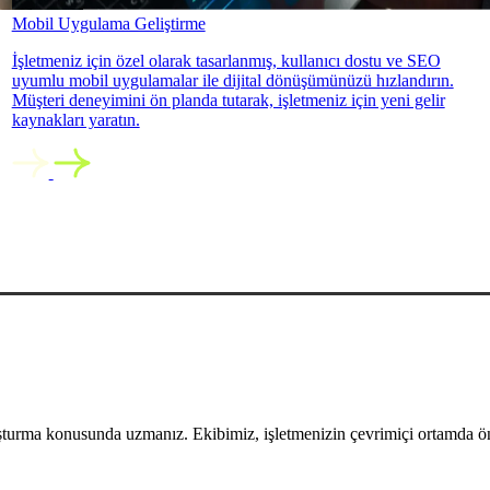
Mobil Uygulama Geliştirme
İşletmeniz için özel olarak tasarlanmış, kullanıcı dostu ve SEO
uyumlu mobil uygulamalar ile dijital dönüşümünüzü hızlandırın.
Müşteri deneyimini ön planda tutarak, işletmeniz için yeni gelir
kaynakları yaratın.
uşturma konusunda uzmanız. Ekibimiz, işletmenizin çevrimiçi ortamda öne