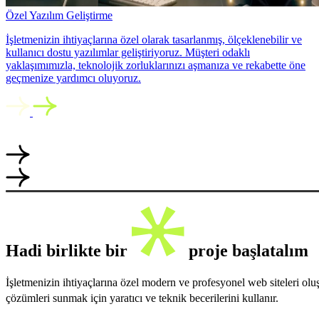
Özel Yazılım Geliştirme
İşletmenizin ihtiyaçlarına özel olarak tasarlanmış, ölçeklenebilir ve
kullanıcı dostu yazılımlar geliştiriyoruz. Müşteri odaklı
yaklaşımımızla, teknolojik zorluklarınızı aşmanıza ve rekabette öne
geçmenize yardımcı oluyoruz.
Hadi birlikte bir
proje başlatalım
İşletmenizin ihtiyaçlarına özel modern ve profesyonel web siteleri ol
çözümleri sunmak için yaratıcı ve teknik becerilerini kullanır.