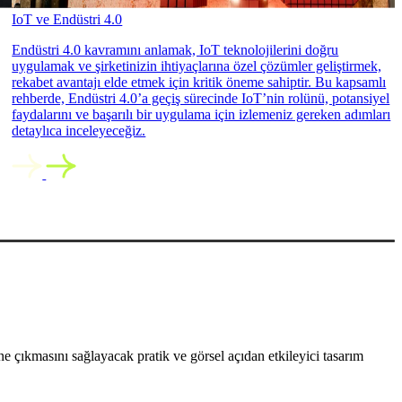
IoT ve Endüstri 4.0
Endüstri 4.0 kavramını anlamak, IoT teknolojilerini doğru
uygulamak ve şirketinizin ihtiyaçlarına özel çözümler geliştirmek,
rekabet avantajı elde etmek için kritik öneme sahiptir. Bu kapsamlı
rehberde, Endüstri 4.0’a geçiş sürecinde IoT’nin rolünü, potansiyel
faydalarını ve başarılı bir uygulama için izlemeniz gereken adımları
detaylıca inceleyeceğiz.
 çıkmasını sağlayacak pratik ve görsel açıdan etkileyici tasarım