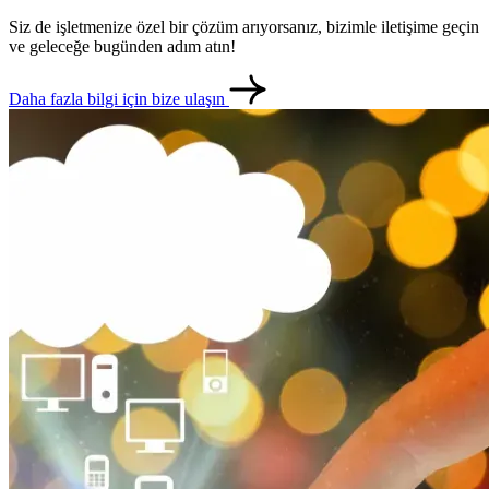
Siz de işletmenize özel bir çözüm arıyorsanız, bizimle iletişime geçin
ve geleceğe bugünden adım atın!
Daha fazla bilgi için bize ulaşın
metlerimiz
İletişim
English