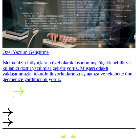
Özel Yazılım Geliştirme
İşletmenizin ihtiyaçlarına özel olarak tasarlanmış, ölçeklenebilir ve
kullanıcı dostu yazılımlar geliştiriyoruz. Müşteri odaklı
yaklaşımımızla, teknolojik zorluklarınızı aşmanıza ve rekabette öne
geçmenize yardımcı oluyoruz.