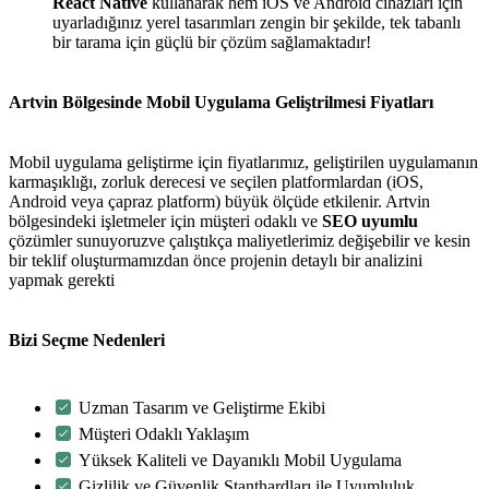
React Native
kullanarak hem iOS ve Android cihazları için
uyarladığınız yerel tasarımları zengin bir şekilde, tek tabanlı
bir tarama için güçlü bir çözüm sağlamaktadır!
Artvin Bölgesinde Mobil Uygulama Geliştrilmesi Fiyatları
Mobil uygulama geliştirme için fiyatlarımız, geliştirilen uygulamanın
karmaşıklığı, zorluk derecesi ve seçilen platformlardan (iOS,
Android veya çapraz platform) büyük ölçüde etkilenir. Artvin
bölgesindeki işletmeler için müşteri odaklı ve
SEO uyumlu
çözümler sunuyoruzve çalıştıkça maliyetlerimiz değişebilir ve kesin
bir teklif oluşturmamızdan önce projenin detaylı bir analizini
yapmak gerekti
Bizi Seçme Nedenleri
Uzman Tasarım ve Geliştirme Ekibi
Müşteri Odaklı Yaklaşım
Yüksek Kaliteli ve Dayanıklı Mobil Uygulama
Gizlilik ve Güvenlik Stanthardları ile Uyumluluk