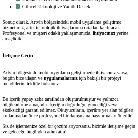
Güncel Teknoloji ve Yanıtlı Destek
Sonuç olarak, Artvin bölgesindeki mobil uygulama geliştirme
hizmetimiz, artık teknolojik ihtiyaçlarınızı ortadan kaldıracak.
Profesyonel ve müşteri odaklı yaklaşımımızla,
ihtiyacınızı
yerine
amaçlidik.
metlerimiz
İletişim
English
İletişime Geçin
Artvin bölgesinde mobil uygulama geliştirmede ihtiyacınız varsa,
bugün bize ulaşın ve
uygulamalarınız
için bakışlı bir projeyi
muadillerini teklifte bulsunuz.
Bu içerik yapay zeka tarafından oluşturulmuştur ve yalnızca
bilgilendirme amaçlıdır. İçeriğin doğruluğu, güncelliği veya
eksiksizliği garanti edilmez. Okuyucuların, içerikte yer alan bilgileri
kullanmadan önce profesyonel bir danışmana başvurmaları önerilir.
Siz de işletmenize özel bir çözüm arıyorsanız, bizimle iletişime geçin
ve geleceğe bugünden adım atın!