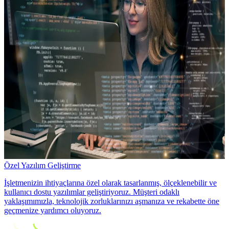
Özel Yazılım Geliştirme
İşletmenizin ihtiyaçlarına özel olarak tasarlanmış, ölçeklenebilir ve
kullanıcı dostu yazılımlar geliştiriyoruz. Müşteri odaklı
yaklaşımımızla, teknolojik zorluklarınızı aşmanıza ve rekabette öne
geçmenize yardımcı oluyoruz.