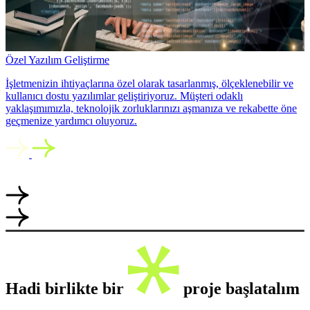
Özel Yazılım Geliştirme
İşletmenizin ihtiyaçlarına özel olarak tasarlanmış, ölçeklenebilir ve
kullanıcı dostu yazılımlar geliştiriyoruz. Müşteri odaklı
yaklaşımımızla, teknolojik zorluklarınızı aşmanıza ve rekabette öne
geçmenize yardımcı oluyoruz.
Hadi birlikte bir
proje başlatalım