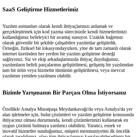
SaaS Geliştirme Hizmetlerimiz
Yazılım asistanları olarak kendi ihtiyaçlarınızı anlamak ve
gerçekleştirmek için kod yazma sürecinizde kendi hizmetlerimizi
kullandığımız belirleyici bir avantaj sunuyor. Uzaklık bağımsız
olarak güvenilir bir şekilde çalışabilen yazılımlar geliştirdik.
Örneğin, fiziksel bir lokasyondayızken, yine de tam zamanlı olarak
internet üzerinden her yerden bir yazılım geliştirme desteği
sağlıyoruz. Siz ve ekip arkadaşlarınızda ihtiyaç duyduğunuz,
yazılımların belirli parçalarının geliştirilmesi, gelişmiş bir yazılımdan
tam bir ürün veya hizmetin tümünün geliştirilmesi, veya mevcut
yazılımın yeniden yazılması olabilir.
Bizimle Yarışmanın Bir Parçası Olma İstiyorsanız
Özellikle Antalya Muratpaşa Meydankavağı'da veya Antalya'da yer
alan işletmeler için, bulut çözümleri ve yazılım geliştirme konusunda
ihtiyacınız olması durumunda, kendi çözümlerimizi kullanarak en
uygun çözümü bulmaya yardımcı olabiliriz. Yaratıcı, esnek ve
inovatif hizmetler sunduğumuz, müşteri memnuniyetini ilk öncelik
olarak taşıdığımız, olası tüm ihtiyaçlarınızı karşılayabileceğimiz bir