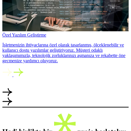
Özel Yazılım Geliştirme
İşletmenizin ihtiyaçlarına özel olarak tasarlanmış, ölçeklenebilir ve
kullanıcı dostu yazılımlar geliştiriyoruz. Müşteri odaklı
yaklaşımımızla, teknolojik zorluklarınızı aşmanıza ve rekabette öne
geçmenize yardımcı oluyoruz.