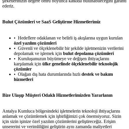
şirketlerinizin değere ömrü boyunca katkıda bulunabileceğini garanti
ederiz.
Bulut Çözümleri ve SaaS Geliştirme Hizmetlerimiz
Hedeflere odaklanan ve belirli iş akışlarına uygun kurulan
özel yazılım çözümleri
Güvenli ve ölçeklenebilir bir şekilde işletmenizin verilerini
depolamak ve işlemek için
bulut depolama çözümleri
Kuruluşunuzun büyümeye ve değişen ihtiyaçlarını
karşılamak için
ülke genelinde ölçeklenebilir teknolojik
çözümler
Olağan dış hata durumlarında hızlı
destek ve bakım
hizmetleri
Bize Ulaşıp Müşteri Odaklı Hizmetlerimizden Yararlanın
Antalya Kumluca bölgesindeki işletmelerin teknoloji ihtiyaçlarını
anlamak ve çözümlemek için işbirliğimizi çok önemsiyoruz. Sizin
için sizin işinize özel yazılım çözümlerini geliştireceğiz. Erişim
unsererini ve verimliliğini geliştirin aynı zamanda maliyetleri