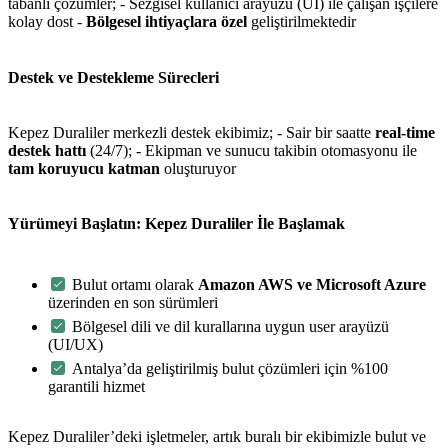
tabanlı çözümler; - Sezgisel kullanıcı arayüzü (UI) ile çalışan işçilere
kolay dost -
Bölgesel ihtiyaçlara özel
geliştirilmektedir
Destek ve Destekleme Sürecleri
Kepez Duraliler merkezli destek ekibimiz; - Sair bir saatte
real-time
destek hattı
(24/7); - Ekipman ve sunucu takibin otomasyonu ile
tam koruyucu katman
oluşturuyor
Yürümeyi Başlatın: Kepez Duraliler İle Başlamak
metlerimiz
İletişim
English
Bulut ortamı olarak
Amazon AWS ve Microsoft Azure
üzerinden en son sürümleri
Bölgesel dili ve dil kurallarına uygun user arayüzü
(UI/UX)
Antalya’da geliştirilmiş bulut çözümleri için %100
garantili hizmet
Kepez Duraliler’deki işletmeler, artık buralı bir ekibimizle bulut ve