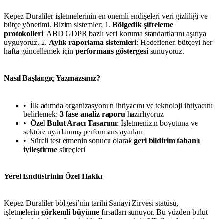
Kepez Duraliler işletmelerinin en önemli endişeleri veri gizliliği ve
bütçe yönetimi. Bizim sistemler; 1.
Bölgedik şifreleme
protokolleri
: ABD GDPR bazlı veri koruma standartlarını aşırıya
uyguyoruz. 2.
Aylık raporlama sistemleri
: Hedeflenen bütçeyi her
hafta güncellemek için
performans göstergesi
sunuyoruz.
Nasıl Başlangıç Yazmazsınız?
İlk adımda organizasyonun ihtiyacını ve teknoloji ihtiyacını
belirlemek:
3 fase analiz raporu
hazırlıyoruz
Özel Bulut Aracı Tasarımı
: İşletmenizin boyutuna ve
sektöre uyarlanmış performans ayarları
Süreli test etmenin sonucu olarak
geri bildirim tabanlı
iyileştirme
süreçleri
Yerel Endüstrinin Özel Hakkı
Kepez Duraliler bölgesi’nin tarihi Sanayi Zirvesi statüsü,
işletmelerin
görkemli büyüme
fırsatları sunuyor. Bu yüzden bulut