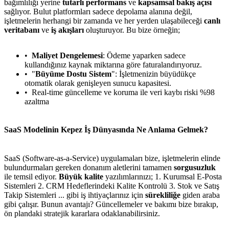
bağımlılığı yerine
tutarlı performans
ve
kapsamsal bakış açısı
sağlıyor. Bulut platformları sadece depolama alanına değil,
işletmelerin herhangi bir zamanda ve her yerden ulaşabileceği
canlı
veritabanı
ve
iş akışları
oluşturuyor. Bu bize örneğin;
Maliyet Dengelemesi
: Ödeme yaparken sadece
kullandığınız kaynak miktarına göre faturalandırıyoruz.
"
Büyüme Dostu Sistem
": İşletmenizin büyüdükçe
otomatik olarak genişleyen sunucu kapasitesi.
Real-time güncelleme ve koruma ile veri kaybı riski %98
azaltma
SaaS Modelinin Kepez İş Dünyasında Ne Anlama Gelmek?
SaaS (Software-as-a-Service) uygulamaları bize, işletmelerin elinde
bulundurmaları gereken donanım aletlerini tamamen
sorgusuzluk
ile temsil ediyor.
Büyük kalite
yazılımlarınızı; 1. Kurumsal E-Posta
Sistemleri 2. CRM Hedeflerindeki Kalite Kontrolü 3. Stok ve Satış
Takip Sistemleri ... gibi iş ihtiyaçlarınız için
sürekliliğe
giden araba
gibi çalışır. Bunun avantajı? Güncellemeler ve bakımı bize bırakıp,
ön plandaki stratejik kararlara odaklanabilirsiniz.