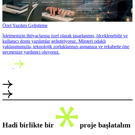
Özel Yazılım Geliştirme
İşletmenizin ihtiyaçlarına özel olarak tasarlanmış, ölçeklenebilir ve
kullanıcı dostu yazılımlar geliştiriyoruz. Müşteri odaklı
yaklaşımımızla, teknolojik zorluklarınızı aşmanıza ve rekabette öne
geçmenize yardımcı oluyoruz.
Hadi birlikte bir
proje başlatalım