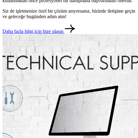
kullanmadan önce profesyonel bir danışmana başvurmaları önerilir.
Siz de işletmenize özel bir çözüm arıyorsanız, bizimle iletişime geçin
ve geleceğe bugünden adım atın!
Daha fazla bilgi için bize ulaşın
metlerimiz
İletişim
English