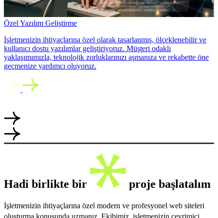
Özel Yazılım Geliştirme
İşletmenizin ihtiyaçlarına özel olarak tasarlanmış, ölçeklenebilir ve
kullanıcı dostu yazılımlar geliştiriyoruz. Müşteri odaklı
yaklaşımımızla, teknolojik zorluklarınızı aşmanıza ve rekabette öne
geçmenize yardımcı oluyoruz.
Hadi birlikte bir
proje başlatalım
İşletmenizin ihtiyaçlarına özel modern ve profesyonel web siteleri
oluşturma konusunda uzmanız. Ekibimiz, işletmenizin çevrimiçi