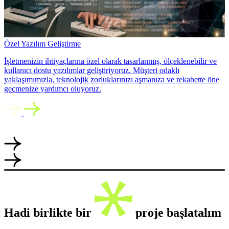
Özel Yazılım Geliştirme
İşletmenizin ihtiyaçlarına özel olarak tasarlanmış, ölçeklenebilir ve
kullanıcı dostu yazılımlar geliştiriyoruz. Müşteri odaklı
yaklaşımımızla, teknolojik zorluklarınızı aşmanıza ve rekabette öne
geçmenize yardımcı oluyoruz.
Hadi birlikte bir
proje başlatalım