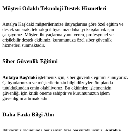
metlerimiz
İletişim
English
Müşteri Odaklı Teknoloji Destek Hizmetleri
Antalya Kaş'daki müşterilerimize ihtiyaçlarına göre özel eğitim ve
destek sunarak, teknoloji ihtiyacınızı daha iyi karşılamak için
çalışıyoruz. Müşteri ihtiyaçlarına yanıt veren, profesyonel ve
erişilebilir destek ekibimiz, kurumunuza özel siber güvenlik
hizmetleri sunmaktadır.
Siber Güvenlik Eğitimi
Antalya Kaş'daki
işletmeniz için, siber güvenlik eğitimi sunuyoruz.
Çalışanlarınızın ve müşterilerinizin bilgi düzeyleri ön planda
tutulduğundan emin olabiliyoruz. Bu eğitimler, işletmenizin
güvenliği için kritik öneme sahiptir ve kurumunuzun işlem
güvenliğini artırmaktadır.
Daha Fazla Bilgi Alın
İhtiyacınız olduğunda her zaman bize başvurabilirsiniz.
Antalya