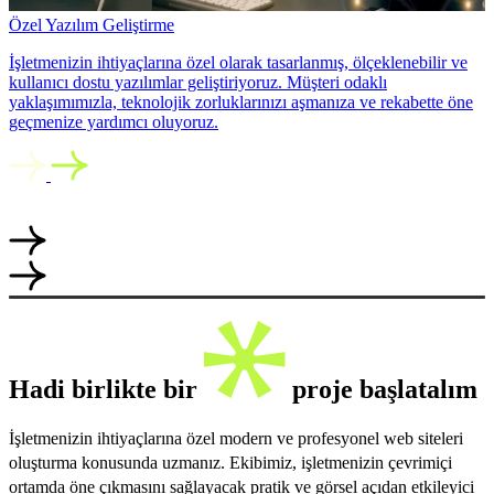
Özel Yazılım Geliştirme
İşletmenizin ihtiyaçlarına özel olarak tasarlanmış, ölçeklenebilir ve
kullanıcı dostu yazılımlar geliştiriyoruz. Müşteri odaklı
yaklaşımımızla, teknolojik zorluklarınızı aşmanıza ve rekabette öne
geçmenize yardımcı oluyoruz.
Hadi birlikte bir
proje başlatalım
İşletmenizin ihtiyaçlarına özel modern ve profesyonel web siteleri
oluşturma konusunda uzmanız. Ekibimiz, işletmenizin çevrimiçi
ortamda öne çıkmasını sağlayacak pratik ve görsel açıdan etkileyici