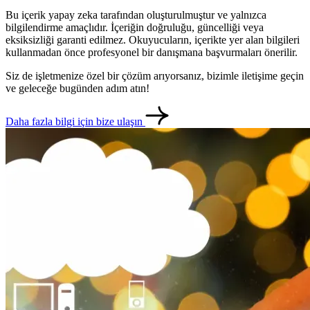
Bu içerik yapay zeka tarafından oluşturulmuştur ve yalnızca
bilgilendirme amaçlıdır. İçeriğin doğruluğu, güncelliği veya
eksiksizliği garanti edilmez. Okuyucuların, içerikte yer alan bilgileri
kullanmadan önce profesyonel bir danışmana başvurmaları önerilir.
Siz de işletmenize özel bir çözüm arıyorsanız, bizimle iletişime geçin
ve geleceğe bugünden adım atın!
Daha fazla bilgi için bize ulaşın
metlerimiz
İletişim
English