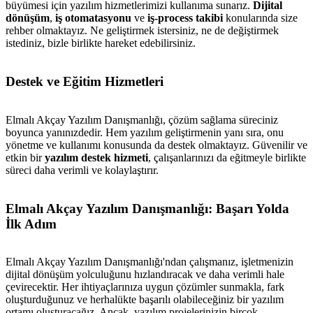
büyümesi için yazılım hizmetlerimizi kullanıma sunarız.
Dijital
dönüşüm
,
iş otomatasyonu
ve
iş-process takibi
konularında size
rehber olmaktayız. Ne geliştirmek istersiniz, ne de değiştirmek
istediniz, bizle birlikte hareket edebilirsiniz.
Destek ve Eğitim Hizmetleri
Elmalı Akçay Yazılım Danışmanlığı, çözüm sağlama süreciniz
boyunca yanınızdedir. Hem yazılım geliştirmenin yanı sıra, onu
yönetme ve kullanımı konusunda da destek olmaktayız. Güvenilir ve
etkin bir
yazılım destek hizmeti
, çalışanlarınızı da eğitmeyle birlikte
süreci daha verimli ve kolaylaştırır.
Elmalı Akçay Yazılım Danışmanlığı: Başarı Yolda
İlk Adım
Elmalı Akçay Yazılım Danışmanlığı'ndan çalışmanız, işletmenizin
dijital dönüşüm yolculuğunu hızlandıracak ve daha verimli hale
çevirecektir. Her ihtiyaçlarınıza uygun çözümler sunmakla, fark
oluşturduğunuz ve herhalükte başarılı olabileceğiniz bir yazılım
ortamı oluşturacağız. Ancak, yazılım projelerinizin birçok