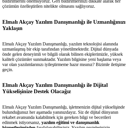
bildirimlerini önemsiyoruz. Geri bildirimlerinizi dikkate alarak her
metlerimiz
İletişim
English
çözümün özelleştirilen nitelikte olmasını sağlıyoruz.
Elmalı Akçay Yazılım Danışmanlığı ile Uzmanlığınızı
Yaklaşın
Elmalı Akçay Yazılım Danışmanlığı, yazılım teknolojisi alanında
uzmanlaşmış bir ekip tarafından yönetilmektedir. Dijital dünyada
önde gelen deneyimli ve bilgili olarak bilinen ekiplerimizle, yüksek
kaliteli çözümler sunmaktadır. Yazılım bilgisine yeni başlama veya
var olan yazılımlarınızı iyileştirmeme hazır mısınız? Bizimle iletişime
geçin.
Elmalı Akçay Yazılım Danışmanlığı ile Dijital
Yükselişinize Destek Olacağız
Elmalı Akçay Yazılım Danışmanlığı, işletmenizin dijital yükselişinde
bulunduğunuz her aşamada yanınızdayız. Siz de dijital dünyanın
rekabet avansında kalabilmek için gereken bilgi ve becerileri
edinmek istiyorsanız,
yazılım eğitimi ve danışmanlık
hizmetlerimizden
faydalanabilirsiniz. Yazılım projelerinizin