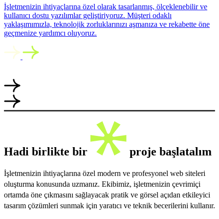
İşletmenizin ihtiyaçlarına özel olarak tasarlanmış, ölçeklenebilir ve
kullanıcı dostu yazılımlar geliştiriyoruz. Müşteri odaklı
yaklaşımımızla, teknolojik zorluklarınızı aşmanıza ve rekabette öne
geçmenize yardımcı oluyoruz.
Hadi birlikte bir
proje başlatalım
İşletmenizin ihtiyaçlarına özel modern ve profesyonel web siteleri
oluşturma konusunda uzmanız. Ekibimiz, işletmenizin çevrimiçi
ortamda öne çıkmasını sağlayacak pratik ve görsel açıdan etkileyici
tasarım çözümleri sunmak için yaratıcı ve teknik becerilerini kullanır.