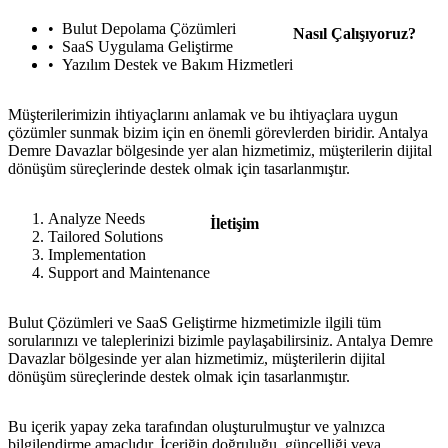
Bulut Depolama Çözümleri
Nasıl Çalışıyoruz?
SaaS Uygulama Geliştirme
Yazılım Destek ve Bakım Hizmetleri
Müşterilerimizin ihtiyaçlarını anlamak ve bu ihtiyaçlara uygun
çözümler sunmak bizim için en önemli görevlerden biridir. Antalya
Demre Davazlar bölgesinde yer alan hizmetimiz, müşterilerin dijital
dönüşüm süreçlerinde destek olmak için tasarlanmıştır.
Analyze Needs
İletişim
Tailored Solutions
Implementation
Support and Maintenance
Bulut Çözümleri ve SaaS Geliştirme hizmetimizle ilgili tüm
sorularınızı ve taleplerinizi bizimle paylaşabilirsiniz. Antalya Demre
Davazlar bölgesinde yer alan hizmetimiz, müşterilerin dijital
dönüşüm süreçlerinde destek olmak için tasarlanmıştır.
metlerimiz
İletişim
English
Bu içerik yapay zeka tarafından oluşturulmuştur ve yalnızca
bilgilendirme amaçlıdır. İçeriğin doğruluğu, güncelliği veya