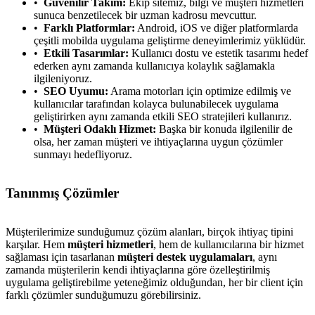
Güvenilir Takım:
Ekip sitemiz, bilgi ve müşteri hizmetleri
sunuca benzetilecek bir uzman kadrosu mevcuttur.
Farklı Platformlar:
Android, iOS ve diğer platformlarda
çeşitli mobilda uygulama geliştirme deneyimlerimiz yüklüdür.
Etkili Tasarımlar:
Kullanıcı dostu ve estetik tasarımı hedef
ederken aynı zamanda kullanıcıya kolaylık sağlamakla
ilgileniyoruz.
SEO Uyumu:
Arama motorları için optimize edilmiş ve
kullanıcılar tarafından kolayca bulunabilecek uygulama
geliştirirken aynı zamanda etkili SEO stratejileri kullanırız.
Müşteri Odaklı Hizmet:
Başka bir konuda ilgilenilir de
olsa, her zaman müşteri ve ihtiyaçlarına uygun çözümler
sunmayı hedefliyoruz.
Tanınmış Çözümler
Müşterilerimize sunduğumuz çözüm alanları, birçok ihtiyaç tipini
karşılar. Hem
müşteri hizmetleri
, hem de kullanıcılarına bir hizmet
sağlaması için tasarlanan
müşteri destek uygulamaları
, aynı
zamanda müşterilerin kendi ihtiyaçlarına göre özelleştirilmiş
uygulama geliştirebilme yeteneğimiz olduğundan, her bir client için
farklı çözümler sunduğumuzu görebilirsiniz.