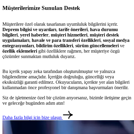
Müşterilerimize Sunulan Destek
Müşterilere özel olarak tasarlanan uyumluluk bilgilerini içerir.
metlerimiz
İletişim
English
Deprem bilgisi ve uyarıları
,
tarife önerileri
,
hava durumu
bilgileri
,
yerel haberler
,
müşteri hizmetleri
,
müşteri destek
uygulamaları
,
havale ve para transferi özellikleri
,
sosyal medya
entegrasyonları
,
bildirim özellikleri
,
sürüm güncellemeleri
ve
özellik eklemeleri
gibi özelliklere rağmen, her müşteriye özgü
çözümler sunmaktan mutluluk duyarız.
Bu içerik yapay zeka tarafından oluşturulmuştur ve yalnızca
bilgilendirme amaçlıdır. İçeriğin doğruluğu, güncelliği veya
eksiksizliği garanti edilmez. Okuyucuların, içerikte yer alan bilgileri
kullanmadan önce profesyonel bir danışmana başvurmaları önerilir.
Siz de işletmenize özel bir çözüm arıyorsanız, bizimle iletişime geçin
ve geleceğe bugünden adım atın!
Daha fazla bilgi için bize ulaşın