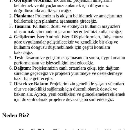
Görüşme ve Analiz:
İlk olarak, projenizin amaçlarını
belirlemek ve ihtiyaçlarınızı anlamak için ihtiyacınız
doğrultusunda analiz yapacağız.
Planlama:
Projemizin iş akışını belirlemek ve amaçlarımızı
belirlemek için planlama aşamasına gireceğiz.
Tasarım:
Kullanıcı dostu ve etkileyici kullanıcı arayüzleri
oluşturmak için modern tasarım becerilerimizi kullanacağız.
Geliştirme:
İster Android ister iOS platformları, ihtiyacınıza
göre uygulamalar geliştirilecektir ve genellikle bir akış ve
kullanım döngüsü düşünebilmek için çeşitli konulara
bakacağız.
Test:
Tasarım ve geliştirme aşamasından sonra, uygulamanın
performansını ve işlevselliğini test edeceğiz.
Dağıtım:
Projelerimizin canlı ortamlara çıkışı için dağıtım
sürecine geçeceğiz ve projeleri yürütmeye ve desteklemeye
hazır hale getireceğiz.
Destek ve Bakım:
Projelerimizin genellikle yaşam vücutları
olur ve sürekliliği sağlamak için düzenli olarak destek ve
bakım alır. Ayrıca, yeni özellikleri ve güncellemeleri eklemek
için düzenli olarak projelere devasa çaba sarf edeceğiz.
Neden Biz?