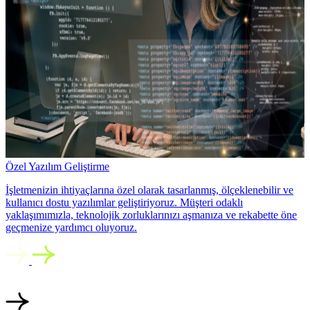
Özel Yazılım Geliştirme
İşletmenizin ihtiyaçlarına özel olarak tasarlanmış, ölçeklenebilir ve
kullanıcı dostu yazılımlar geliştiriyoruz. Müşteri odaklı
yaklaşımımızla, teknolojik zorluklarınızı aşmanıza ve rekabette öne
geçmenize yardımcı oluyoruz.