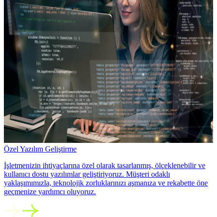
Özel Yazılım Geliştirme
İşletmenizin ihtiyaçlarına özel olarak tasarlanmış, ölçeklenebilir ve
kullanıcı dostu yazılımlar geliştiriyoruz. Müşteri odaklı
yaklaşımımızla, teknolojik zorluklarınızı aşmanıza ve rekabette öne
geçmenize yardımcı oluyoruz.