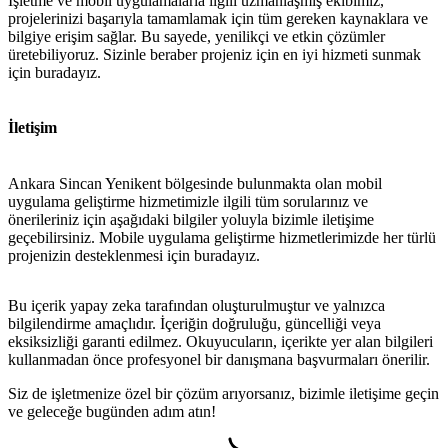
İşletme ve mobil uygulamalarla ilgili uzmanlaşmış ekibimiz,
projelerinizi başarıyla tamamlamak için tüm gereken kaynaklara ve
bilgiye erişim sağlar. Bu sayede, yenilikçi ve etkin çözümler
üretebiliyoruz. Sizinle beraber projeniz için en iyi hizmeti sunmak
için buradayız.
İletişim
Ankara Sincan Yenikent bölgesinde bulunmakta olan mobil
uygulama geliştirme hizmetimizle ilgili tüm sorularınız ve
önerileriniz için aşağıdaki bilgiler yoluyla bizimle iletişime
geçebilirsiniz. Mobile uygulama geliştirme hizmetlerimizde her türlü
projenizin desteklenmesi için buradayız.
Bu içerik yapay zeka tarafından oluşturulmuştur ve yalnızca
bilgilendirme amaçlıdır. İçeriğin doğruluğu, güncelliği veya
eksiksizliği garanti edilmez. Okuyucuların, içerikte yer alan bilgileri
metlerimiz
İletişim
English
kullanmadan önce profesyonel bir danışmana başvurmaları önerilir.
Siz de işletmenize özel bir çözüm arıyorsanız, bizimle iletişime geçin
ve geleceğe bugünden adım atın!