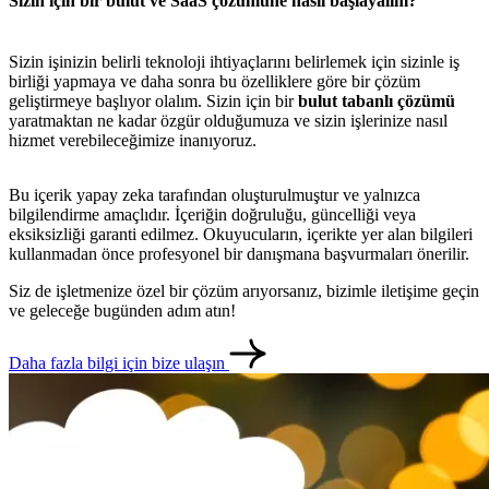
Sizin için bir bulut ve SaaS çözümüne nasıl başlayalım?
metlerimiz
İletişim
English
Sizin işinizin belirli teknoloji ihtiyaçlarını belirlemek için sizinle iş
birliği yapmaya ve daha sonra bu özelliklere göre bir çözüm
geliştirmeye başlıyor olalım. Sizin için bir
bulut tabanlı çözümü
yaratmaktan ne kadar özgür olduğumuza ve sizin işlerinize nasıl
hizmet verebileceğimize inanıyoruz.
Bu içerik yapay zeka tarafından oluşturulmuştur ve yalnızca
bilgilendirme amaçlıdır. İçeriğin doğruluğu, güncelliği veya
eksiksizliği garanti edilmez. Okuyucuların, içerikte yer alan bilgileri
kullanmadan önce profesyonel bir danışmana başvurmaları önerilir.
Siz de işletmenize özel bir çözüm arıyorsanız, bizimle iletişime geçin
ve geleceğe bugünden adım atın!
Daha fazla bilgi için bize ulaşın