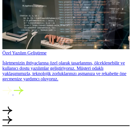
Özel Yazılım Geliştirme
İşletmenizin ihtiyaçlarına özel olarak tasarlanmış, ölçeklenebilir ve
kullanıcı dostu yazılımlar geliştiriyoruz. Müşteri odaklı
yaklaşımımızla, teknolojik zorluklarınızı aşmanıza ve rekabette öne
geçmenize yardımcı oluyoruz.