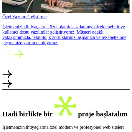
Özel Yazılım Geliştirme
İşletmenizin ihtiyaçlarına özel olarak tasarlanmış, ölçeklenebilir ve
kullanıcı dostu yazılımlar geliştiriyoruz. Müşteri odaklı
yaklaşımımızla, teknolojik zorluklarınızı aşmanıza ve rekabette öne
geçmenize yardımcı oluyoruz.
Hadi birlikte bir
proje başlatalım
İşletmenizin ihtiyaçlarına özel modern ve profesyonel web siteleri