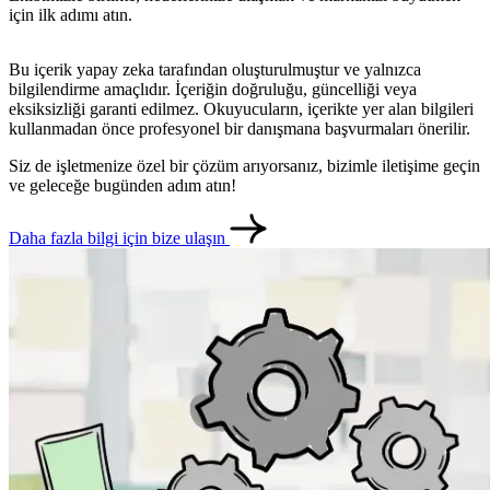
için ilk adımı atın.
Bu içerik yapay zeka tarafından oluşturulmuştur ve yalnızca
bilgilendirme amaçlıdır. İçeriğin doğruluğu, güncelliği veya
eksiksizliği garanti edilmez. Okuyucuların, içerikte yer alan bilgileri
kullanmadan önce profesyonel bir danışmana başvurmaları önerilir.
Siz de işletmenize özel bir çözüm arıyorsanız, bizimle iletişime geçin
ve geleceğe bugünden adım atın!
Daha fazla bilgi için bize ulaşın
metlerimiz
İletişim
English