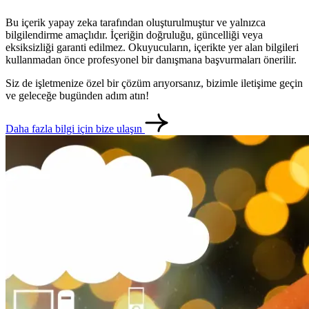
Bu içerik yapay zeka tarafından oluşturulmuştur ve yalnızca
bilgilendirme amaçlıdır. İçeriğin doğruluğu, güncelliği veya
eksiksizliği garanti edilmez. Okuyucuların, içerikte yer alan bilgileri
kullanmadan önce profesyonel bir danışmana başvurmaları önerilir.
Siz de işletmenize özel bir çözüm arıyorsanız, bizimle iletişime geçin
ve geleceğe bugünden adım atın!
Daha fazla bilgi için bize ulaşın
metlerimiz
İletişim
English