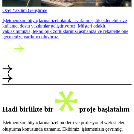
Özel Yazılım Geliştirme
İşletmenizin ihtiyaçlarına özel olarak tasarlanmış, ölçeklenebilir ve
kullanıcı dostu yazılımlar geliştiriyoruz. Müşteri odaklı
yaklaşımımızla, teknolojik zorluklarınızı aşmanıza ve rekabette öne
geçmenize yardımcı oluyoruz.
Hadi birlikte bir
proje başlatalım
İşletmenizin ihtiyaçlarına özel modern ve profesyonel web siteleri
oluşturma konusunda uzmanız. Ekibimiz, işletmenizin çevrimiçi