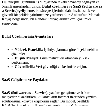
Dijitalleşme, günümüz iş dünyasında rekabet avantajı sağlayan en
önemli unsurlardan biridir.
Bulut çözümleri
ve
SaaS (Software as
a Service) geliştirme
, bu süreçte işlerinizi daha hızlı, esnek ve
güvenli bir şekilde yürütmenize yardımcı olur. Ankara'nın Mamak
Kayaş bölgesinde, bu alandaki ihtiyaçlarınıza özel çözümler
sunuyoruz.
Bulut Çözümlerinin Avantajları
Yüksek Esneklik
: İş ihtiyaçlarınıza göre ölçeklenebilen
çözümler.
Düşük Maliyet
: Giriş maliyetleri olmadan yüksek
performans.
Güvenilirlik
: Veri güvenliği ve kesintisiz erişim.
SaaS Geliştirme ve Faydaları
SaaS (Software as a Service)
, yazılım geliştirme ve bakım
maliyetlerini azaltırken, kullanıcıların internet üzerinden yazılım
solutionsuna kolayca erişmesini sağlar. Bu model, özellikle
KOBİ'ler için ekonomik ve ölçeklenebilir bir çözüm sunar.