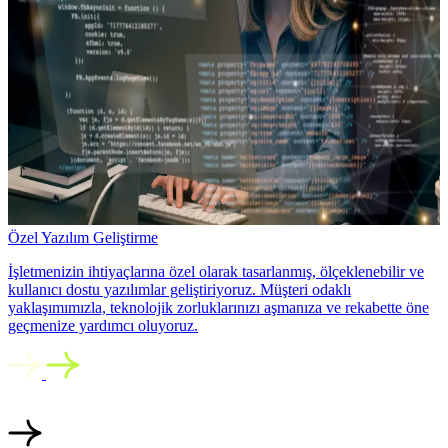
Özel Yazılım Geliştirme
İşletmenizin ihtiyaçlarına özel olarak tasarlanmış, ölçeklenebilir ve
kullanıcı dostu yazılımlar geliştiriyoruz. Müşteri odaklı
yaklaşımımızla, teknolojik zorluklarınızı aşmanıza ve rekabette öne
geçmenize yardımcı oluyoruz.