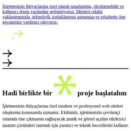
İşletmenizin ihtiyaçlarına özel olarak tasarlanmış, ölçeklenebilir ve
kullanıcı dostu yazılımlar geliştiriyoruz. Müşteri odaklı
yaklaşımımızla, teknolojik zorluklarınızı aşmanıza ve rekabette öne
geçmenize yardımcı oluyoruz.
Hadi birlikte bir
proje başlatalım
İşletmenizin ihtiyaçlarına özel modern ve profesyonel web siteleri
oluşturma konusunda uzmanız. Ekibimiz, işletmenizin çevrimiçi
ortamda öne çıkmasını sağlayacak pratik ve görsel açıdan etkileyici
tasarım çözümleri sunmak için yaratıcı ve teknik becerilerini kullanır.