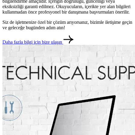
bilgilendirme amaçlıdır. İçeriğin doğruluğu, güncelliği veya
eksiksizliği garanti edilmez. Okuyucuların, içerikte yer alan bilgileri
kullanmadan önce profesyonel bir danışmana başvurmaları önerilir.
Siz de işletmenize özel bir çözüm arıyorsanız, bizimle iletişime geçin
ve geleceğe bugünden adım atın!
Daha fazla bilgi için bize ulaşın
metlerimiz
İletişim
English