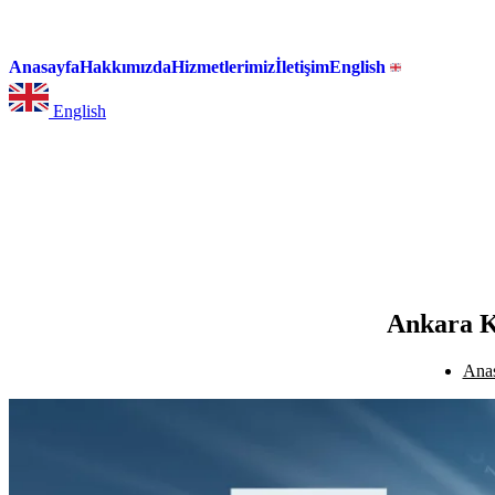
Anasayfa
Hakkımızda
Hizmetlerimiz
İletişim
English
English
Ankara K
Ana