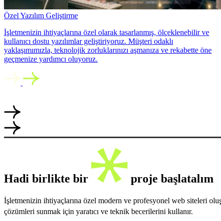
Özel Yazılım Geliştirme
İşletmenizin ihtiyaçlarına özel olarak tasarlanmış, ölçeklenebilir ve
kullanıcı dostu yazılımlar geliştiriyoruz. Müşteri odaklı
yaklaşımımızla, teknolojik zorluklarınızı aşmanıza ve rekabette öne
geçmenize yardımcı oluyoruz.
Hadi birlikte bir
proje başlatalım
İşletmenizin ihtiyaçlarına özel modern ve profesyonel web siteleri ol
çözümleri sunmak için yaratıcı ve teknik becerilerini kullanır.