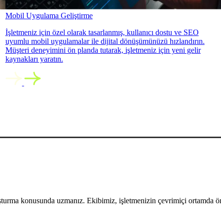
Mobil Uygulama Geliştirme
İşletmeniz için özel olarak tasarlanmış, kullanıcı dostu ve SEO
uyumlu mobil uygulamalar ile dijital dönüşümünüzü hızlandırın.
Müşteri deneyimini ön planda tutarak, işletmeniz için yeni gelir
kaynakları yaratın.
uşturma konusunda uzmanız. Ekibimiz, işletmenizin çevrimiçi ortamda öne