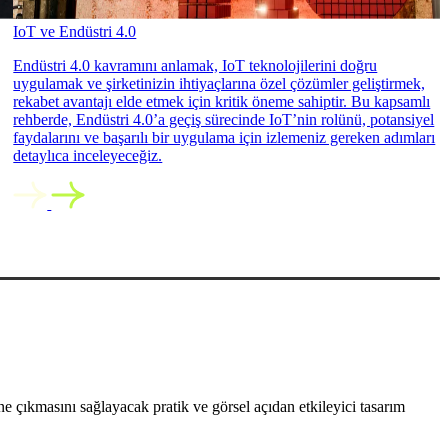
IoT ve Endüstri 4.0
Endüstri 4.0 kavramını anlamak, IoT teknolojilerini doğru
uygulamak ve şirketinizin ihtiyaçlarına özel çözümler geliştirmek,
rekabet avantajı elde etmek için kritik öneme sahiptir. Bu kapsamlı
rehberde, Endüstri 4.0’a geçiş sürecinde IoT’nin rolünü, potansiyel
faydalarını ve başarılı bir uygulama için izlemeniz gereken adımları
detaylıca inceleyeceğiz.
 çıkmasını sağlayacak pratik ve görsel açıdan etkileyici tasarım