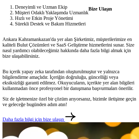
Deneyimli ve Uzman Ekip
Bize Ulaşın
Müşteri Odaklı Yaklaşımda Uzmanlık
Hızlı ve Etkin Proje Yönetimi
Sürekli Destek ve Bakım Hizmetleri
metlerimiz
İletişim
English
Ankara Kahramankazan'da yer alan Şirketimiz, müşterilerimize en
kaliteli Bulut Çözümleri ve SaaS Geliştirme hizmetlerini sunar. Size
nasıl yardımcı olabileceğimiz hakkında daha fazla bilgi almak için
bize ulaşabilirsiniz.
Bu içerik yapay zeka tarafından oluşturulmuştur ve yalnızca
bilgilendirme amaçlıdır. İçeriğin doğruluğu, güncelliği veya
eksiksizliği garanti edilmez. Okuyucuların, içerikte yer alan bilgileri
kullanmadan önce profesyonel bir danışmana başvurmaları önerilir.
Siz de işletmenize özel bir çözüm arıyorsanız, bizimle iletişime geçin
ve geleceğe bugünden adım atın!
Daha fazla bilgi için bize ulaşın