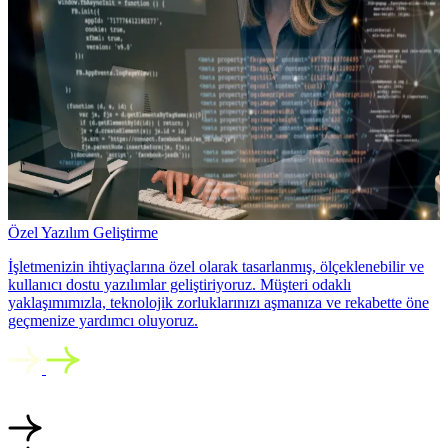
Özel Yazılım Geliştirme
İşletmenizin ihtiyaçlarına özel olarak tasarlanmış, ölçeklenebilir ve
kullanıcı dostu yazılımlar geliştiriyoruz. Müşteri odaklı
yaklaşımımızla, teknolojik zorluklarınızı aşmanıza ve rekabette öne
geçmenize yardımcı oluyoruz.