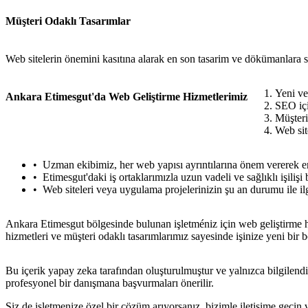
Müşteri Odaklı Tasarımlar
Web sitelerin önemini kasıtına alarak en son tasarim ve dökümanlara 
Yeni v
Ankara Etimesgut'da Web Geliştirme Hizmetlerimiz
SEO içi
Müşteri
Web sit
Uzman ekibimiz, her web yapısı ayrıntılarına önem vererek en iy
Etimesgut'daki iş ortaklarımızla uzun vadeli ve sağlıklı işilişi 
Web siteleri veya uygulama projelerinizin şu an durumu ile ilgil
Ankara Etimesgut bölgesinde bulunan işletméniz için web geliştirme h
hizmetleri ve müşteri odaklı tasarımlarımız sayesinde işinize yeni bir 
Bu içerik yapay zeka tarafından oluşturulmuştur ve yalnızca bilgilendi
profesyonel bir danışmana başvurmaları önerilir.
Siz de işletmenize özel bir çözüm arıyorsanız, bizimle iletişime geçi