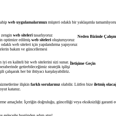
sahip
web uygulamalarımızı
müşteri odaklı bir yaklaşımla tamamlıyo
e zengin
web siteleri
tasarlıyoruz
Neden Bizimle Çalışma
n optimize edilmiş
web siteleri
oluşturuyoruz
 odaklı web siteleri için yapılandırma yapıyoruz
elerin bakım ve güncellemesi
i en kaliteli bir web sitelerini sizi sunar.
İletişime Geçin
beraberinde getirebileceğimiz stratejik işilişi
i çalışarak her bir ihtiyacı karşılayabiliriz.
izmetlerine ilişkin
farklı sorularınız
olabilir. Lütfen bize
iletmiş olaca
boyut katanız.
rme amaçlıdır. İçeriğin doğruluğu, güncelliği veya eksiksizliği garanti 
n ve geleceğe bugünden adım atın!