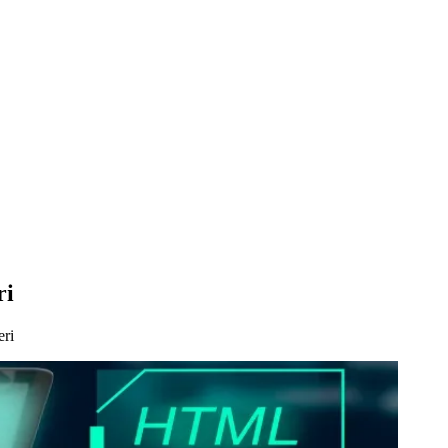
ri
ri