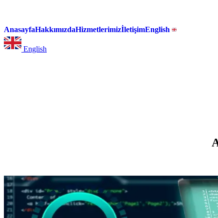
Anasayfa
Hakkımızda
Hizmetlerimiz
İletişim
English
English
A