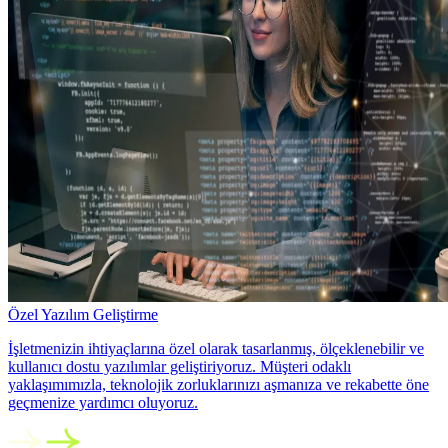
Özel Yazılım Geliştirme
İşletmenizin ihtiyaçlarına özel olarak tasarlanmış, ölçeklenebilir ve
kullanıcı dostu yazılımlar geliştiriyoruz. Müşteri odaklı
yaklaşımımızla, teknolojik zorluklarınızı aşmanıza ve rekabette öne
geçmenize yardımcı oluyoruz.