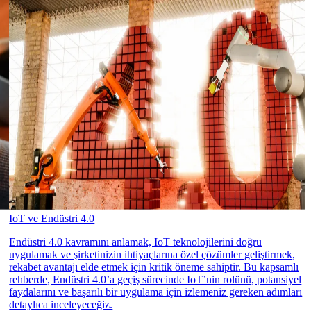
IoT ve Endüstri 4.0
Endüstri 4.0 kavramını anlamak, IoT teknolojilerini doğru
uygulamak ve şirketinizin ihtiyaçlarına özel çözümler geliştirmek,
rekabet avantajı elde etmek için kritik öneme sahiptir. Bu kapsamlı
rehberde, Endüstri 4.0’a geçiş sürecinde IoT’nin rolünü, potansiyel
faydalarını ve başarılı bir uygulama için izlemeniz gereken adımları
detaylıca inceleyeceğiz.